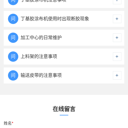
+
1.每周检查一次电路、气路插头连接处是否连接
答
牢固。
+
问
丁基胶涂布机使用时出现断胶现象
2.每次使用前应清理胶嘴、传送带、辅助压轮等
1.丁基胶涂布机温度低，胶未及时融化。建议升
答
结构件可能残留的丁基胶。
高温度，增加预热时间。
+
问
加工中心的日常维护
2.气管压力小。建议调高压力。
1.使用前用压缩空气吹净操作面的铝屑。
答
3.输送轨道运转快。建议重新调试速度。
2.更换冲V刀头时，关闭总电源。
+
问
上料架的注意事项
3.分子筛少装，勤装。避免在罐子中失效。
1.预装铝条时，气孔侧向上。
答
2.移动时，务必将剩余的铝条抽出。
+
问
输送皮带的注意事项
1.每周对传送皮带的电机除尘处理。清除电机机
答
座外部的灰尘。
在线留言
姓名
*